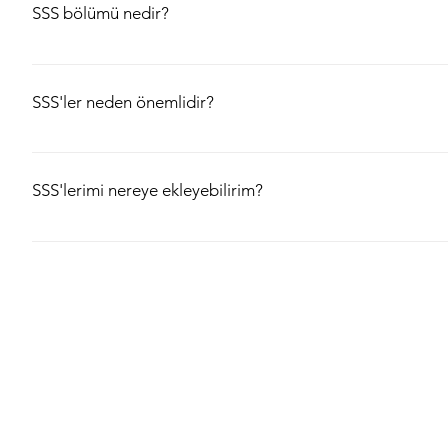
SSS bölümü nedir?
SSS bölümü, işletmenizle ilgili "Hangi bölgelere gönderim yapıyorsu
ayırtabilirim?" gibi sıkça sorulan soruları hızlı bir şekilde yanıtlamak iç
SSS'ler neden önemlidir?
SSS'ler sitenizi ziyaret eden kişilerin işletmeniz ile ilgili sık sorul
yaratmak için ideal bir yoldur.
SSS'lerimi nereye ekleyebilirim?
SSS'ler sitenizdeki herhangi bir sayfaya veya üyelerin her an her y