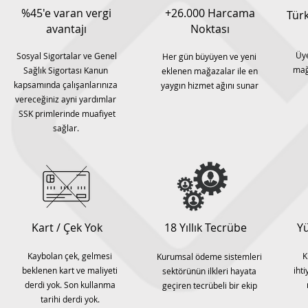
%45'e varan vergi
+26.000
Harcama
Türk
avantajı
Noktası
Üye
Sosyal Sigortalar ve Genel
Her gün büyüyen ve yeni
mağ
Sağlık Sigortası Kanun
eklenen mağazalar ile en
kapsamında çalışanlarınıza
yaygın hizmet ağını sunar
vereceğiniz ayni yardımlar
SSK primlerinde muafiyet
sağlar.
Kart / Çek Yok
18 Yıllık Tecrübe
Yü
Kaybolan çek, gelmesi
K
Kurumsal ödeme sistemleri
beklenen kart ve maliyeti
iht
sektörünün ilkleri hayata
derdi yok. Son kullanma
geçiren tecrübeli bir ekip
tarihi derdi yok.