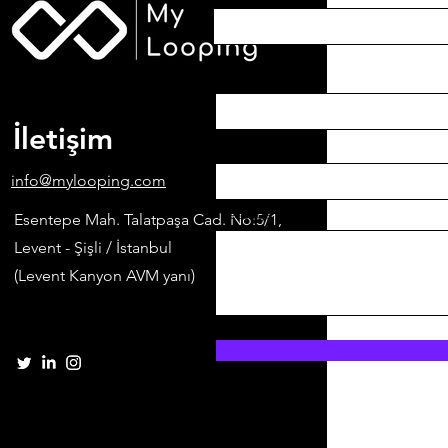
Email
İletişim
Şirket
info@mylooping.com
Message
Esentepe Mah. Talatpaşa Cad. No:5/1,
Levent - Şişli / İstanbul
(Levent Kanyon AVM yanı)