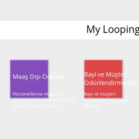
My Looping
Bayi ve Müşteri
Maaş Dışı Ödenek
Ödünlendirme sist
Personellerine maaş dışı
Bayi ve müşteri
ödenek, yan haklar veren, ayni
ödüllendirmesi yapan
yardım yapan firmalar
firmalar